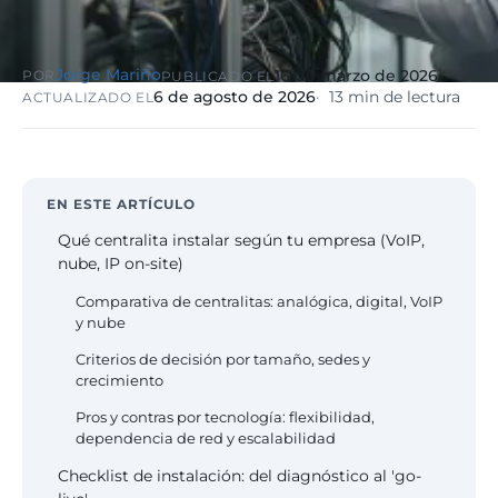
eólico
Evolución
Sanidad y
Jorge Mariño
16 de marzo de 2026
POR
PUBLICADO EL
Digital
clínicas
Clínica
6 de agosto de 2026
13 min de lectura
ACTUALIZADO EL
Automatización,
hospitales priva
IA aplicada,
RGPD reforzado
evolución guiada
NIS2
EN ESTE ARTÍCULO
Sector públic
Qué centralita instalar según tu empresa (VoIP,
administraci
nube, IP on-site)
Ayuntamientos,
diputaciones, E
Comparativa de centralitas: analógica, digital, VoIP
obligatorio
y nube
Criterios de decisión por tamaño, sedes y
Pharma e
crecimiento
industria
farmacéutica
Pros y contras por tecnología: flexibilidad,
dependencia de red y escalabilidad
GxP, AEMPS, IS
13485, entornos
Checklist de instalación: del diagnóstico al 'go-
validados