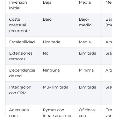
Inversión
Baja
Media
Media
inicial
Coste
Bajo
Bajo-
Bajo
mensual
medio
(mant
recurrente
Escalabilidad
Limitada
Media
Alta
Extensiones
No
Limitada
Sí (so
remotas
Dependencia
Ninguna
Mínima
Alta 
de red
Integración
Muy limitada
Limitada
Sí (CT
con CRM
Adecuada
Pymes con
Oficinas
Empre
para
infraestructura
con
varia