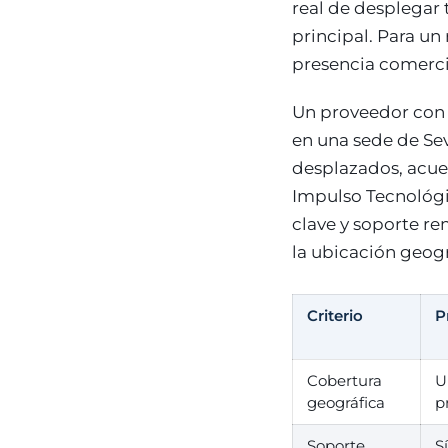
real de desplegar 
principal. Para un
presencia comercial
Un proveedor con 
en una sede de Sev
desplazados, acuer
Impulso Tecnológi
clave y soporte re
la ubicación geogr
Criterio
P
Cobertura
U
geográfica
p
Soporte
S