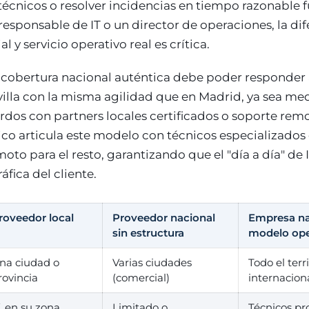
técnicos o resolver incidencias en tiempo razonable f
 responsable de IT o un director de operaciones, la di
 y servicio operativo real es crítica.
cobertura nacional auténtica debe poder responder 
illa con la misma agilidad que en Madrid, ya sea me
dos con partners locales certificados o soporte rem
co articula este modelo con técnicos especializados 
moto para el resto, garantizando que el "día a día" d
áfica del cliente.
roveedor local
Proveedor nacional
Empresa na
sin estructura
modelo ope
na ciudad o
Varias ciudades
Todo el terr
rovincia
(comercial)
internacion
í, en su zona
Limitado o
Técnicos pr