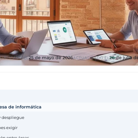
ico y
Educación y formación
ciones
Universidades, academias,
s, diputaciones,
RGPD reforzado por menores
io
ndustria
Multinacionales ES / PT
ca
GxP, AEMPS,
Cobertura internacional,
tornos validados
partners locales
25 de mayo de 2026
26 de julio d
UBLICADO EL
ACTUALIZADO EL
esa de informática
y despliegue
es exigir
ión entre áreas