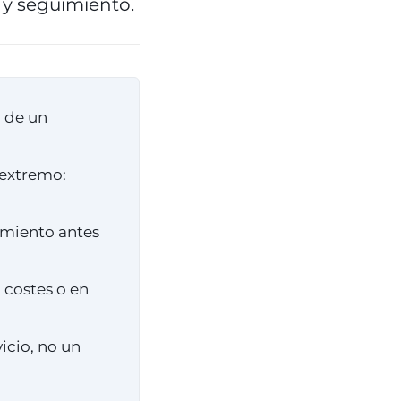
y seguimiento.
 de un
 extremo:
amiento antes
 costes o en
icio, no un