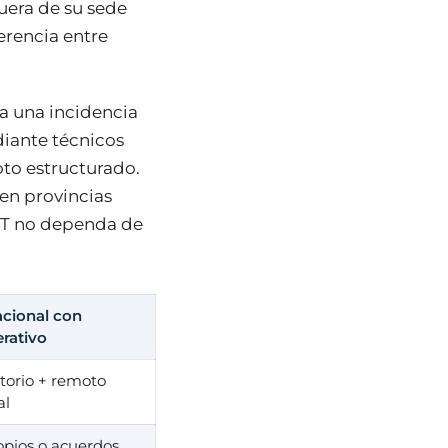
uera de su sede
ferencia entre
a una incidencia
diante técnicos
oto estructurado.
en provincias
e IT no dependa de
cional con
rativo
itorio + remoto
al
opios o acuerdos