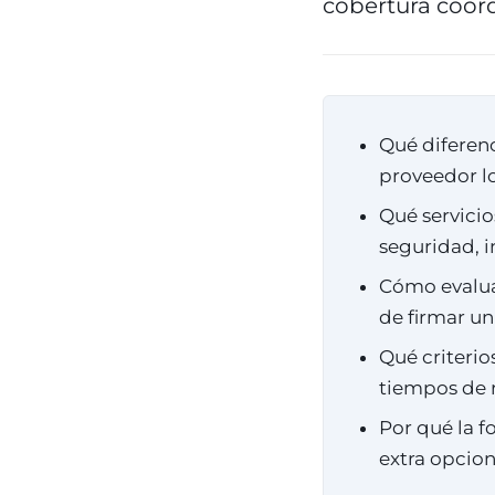
cobertura coor
Qué diferen
proveedor lo
Qué servicio
seguridad, i
Cómo evalua
de firmar un
Qué criterio
tiempos de 
Por qué la f
extra opcion