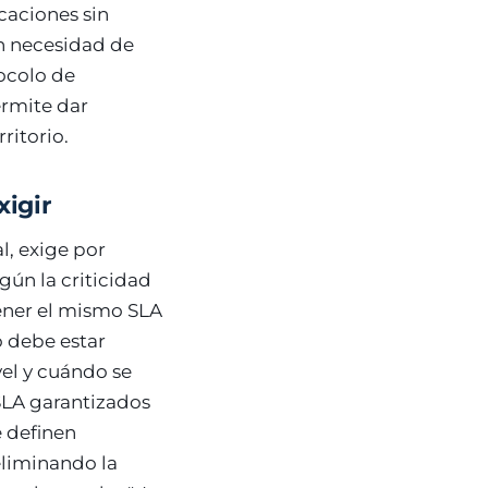
icaciones sin
in necesidad de
tocolo de
ermite dar
ritorio.
xigir
l, exige por
gún la criticidad
tener el mismo SLA
 debe estar
vel y cuándo se
SLA garantizados
e definen
eliminando la