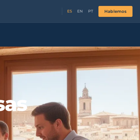
Hablemos
ES
EN
PT
sas