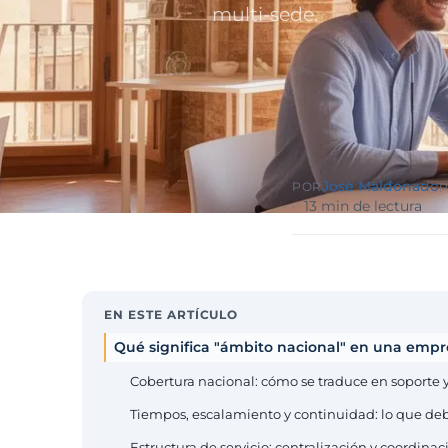
Sector públ
multi-sede.
administra
Ayuntamiento
ENS obligator
Pharma e i
farmacéuti
ISO 13485, en
José Maldonado
POR
P
13 min de lectura
EN ESTE ARTÍCULO
Qué significa "ámbito nacional" en una empr
Cobertura nacional: cómo se traduce en soporte 
Tiempos, escalamiento y continuidad: lo que deb
Estructura de servicio: centralización y coordinac