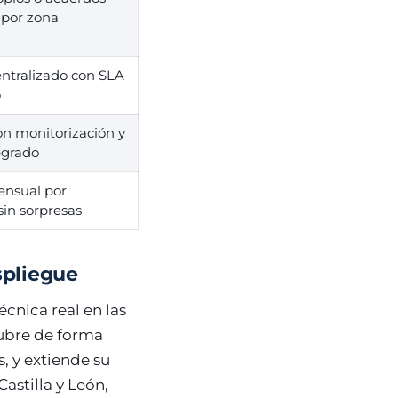
 por zona
entralizado con SLA
o
on monitorización y
egrado
ensual por
 sin sorpresas
spliegue
cnica real en las
cubre de forma
, y extiende su
astilla y León,