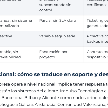
subcontratado sin
certificados
control
anual, sin sistema
Parcial, sin SLA claro
Ticketing c
entralizado
garantizad
eactiva
Variable según sede
Proactiva c
backup int
ariable, sin
Facturación por
Contrato m
revisibilidad
proyecto
dispositivo,
ional: cómo se traduce en soporte y de
esa opera a nivel nacional implica tener respuesta té
están los sistemas del cliente. Impulso Tecnológico 
 Barcelona, Bilbao y Alicante como nodos principales
iegue a Galicia, Andalucía, Comunidad Valenciana, C