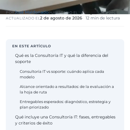
eólico
José Maldonado
24 de julio de 2026
POR
PUBLICADO EL
Evolución
Sanidad y
2 de agosto de 2026
12 min de lectura
ACTUALIZADO EL
Digital
clínicas
Clínica
Automatización,
hospitales priva
IA aplicada,
RGPD reforzado
evolución guiada
NIS2
EN ESTE ARTÍCULO
Qué es la Consultoría IT y qué la diferencia del
Sector públic
soporte
administraci
Ayuntamientos,
Consultoría IT vs soporte: cuándo aplica cada
diputaciones, E
modelo
obligatorio
Alcance orientado a resultados: de la evaluación a
la hoja de ruta
Pharma e
Entregables esperados: diagnóstico, estrategia y
industria
plan priorizado
farmacéutica
GxP, AEMPS, IS
Qué incluye una Consultoría IT: fases, entregables
13485, entornos
y criterios de éxito
validados